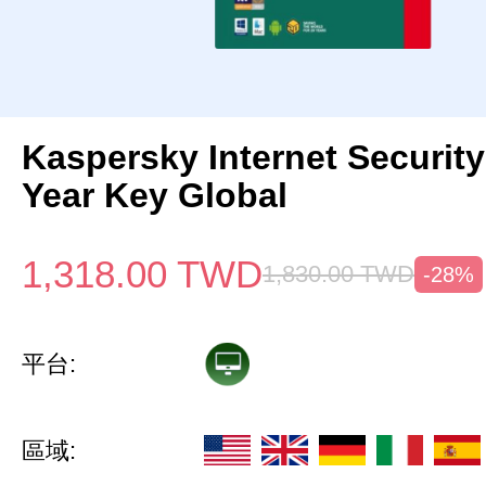
Kaspersky Internet Security
Year Key Global
1,318.00
TWD
1,830.00
TWD
-28%
平台:
區域: