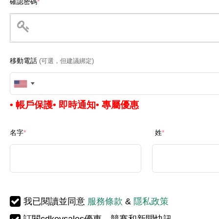
確認密碼
*
移動電話
(可選，但建議綁定)
United
• 帳戶保護
• 即時通知
• 專屬優惠
States
+1
名字
*
姓
*
我已閱讀並同意
服務條款
&
隱私政策