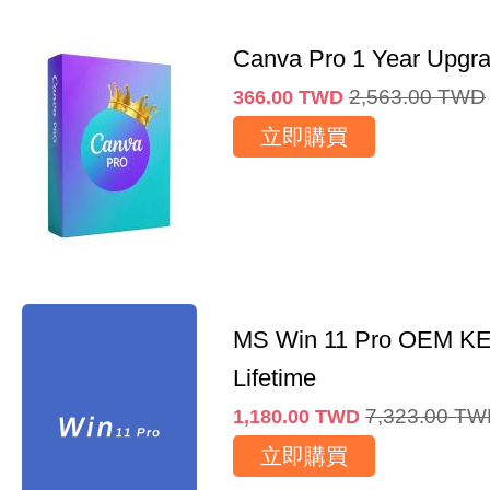
Canva Pro 1 Year Upgr
2,563.00
TWD
366.00
TWD
立即購買
MS Win 11 Pro OEM K
Lifetime
7,323.00
TW
1,180.00
TWD
立即購買