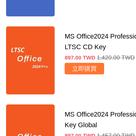
MS Office2024 Professi
LTSC CD Key
1,420.00
TWD
897.00
TWD
立即購買
MS Office2024 Professi
Key Global
1,457.00
TWD
897.00
TWD