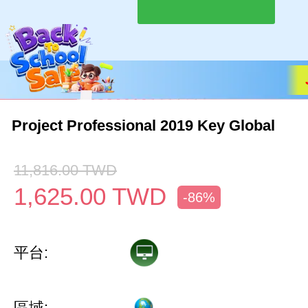
Project Professional 2019 Key Global
11,816.00
TWD
1,625.00
TWD
-86%
平台:
區域: