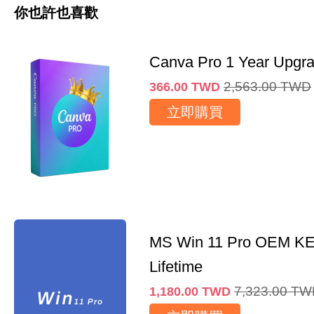
你也許也喜歡
Canva Pro 1 Year Upgr
2,563.00
TWD
366.00
TWD
立即購買
MS Win 11 Pro OEM K
Lifetime
7,323.00
TW
1,180.00
TWD