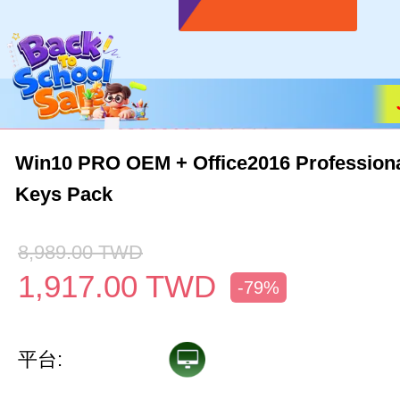
Win10 PRO OEM + Office2016 Professiona
Keys Pack
8,989.00
TWD
1,917.00
TWD
-79%
平台: