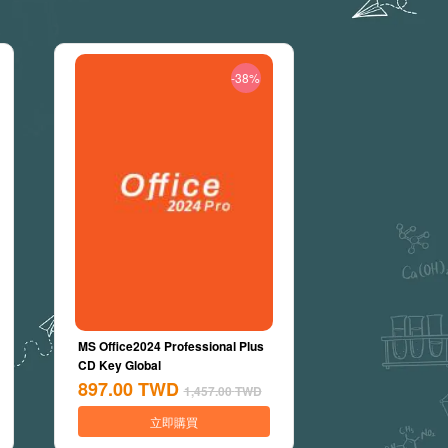
-38%
MS Office2024 Professional Plus
CD Key Global
897.00
TWD
1,457.00
TWD
立即購買