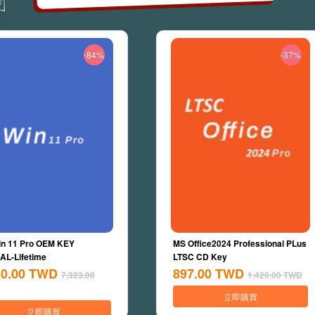
-84%
-37%
n 11 Pro OEM KEY
MS Office2024 Professional PLus
L-Lifetime
LTSC CD Key
80.00
TWD
897.00
TWD
7,323.00
1,420.00
TWD
立即購買
立即購買