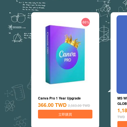
-86%
Canva Pro 1 Year Upgrade
MS Wi
GLOBA
366.00
TWD
2,563.00
TWD
1,1
立即購買
TWD