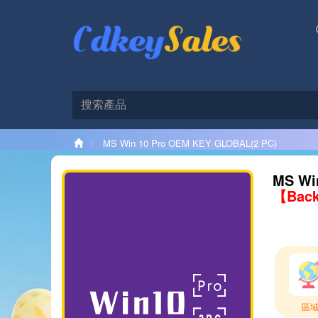
MS Win 10 Pro OEM KEY GLOBAL(2 PC)
MS Wi
【Back
區